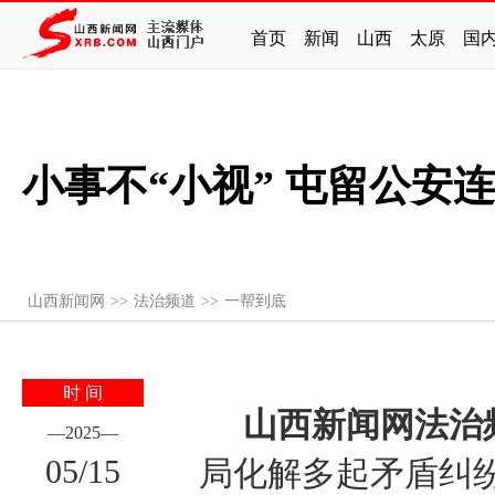
首页
新闻
山西
太原
国
小事不“小视” 屯留公安
山西新闻网
>>
法治频道
>>
一帮到底
时 间
山西新闻网法治
—
2025
—
05
/
15
局化解多起矛盾纠