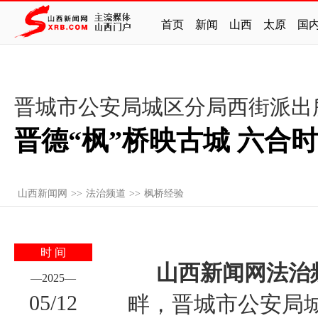
首页
新闻
山西
太原
国
晋城市公安局城区分局西街派出
晋德“枫”桥映古城 六合
山西新闻网
>>
法治频道
>>
枫桥经验
时 间
山西新闻网法治
—
2025
—
05
/
12
畔，晋城市公安局