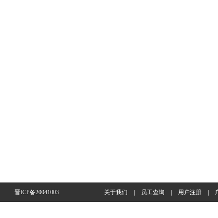
晋ICP备20041003
关于我们
|
员工查询
|
用户注册
|