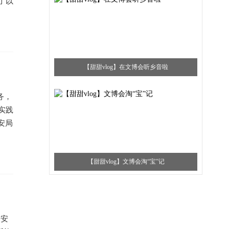
了以
【甜甜vlog】在文博会听乡音啦
务，
实践
安局
【甜甜vlog】文博会淘“宝”记
公安