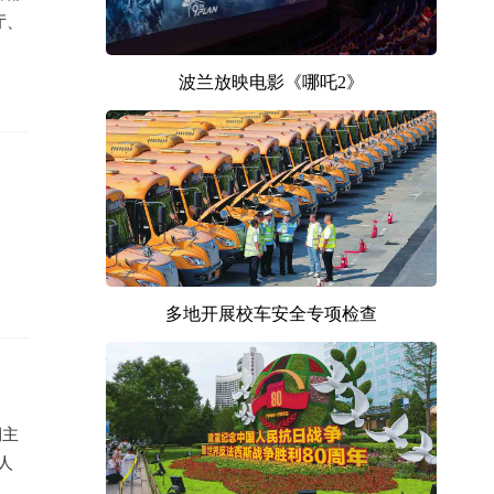
厅、
波兰放映电影《哪吒2》
多地开展校车安全专项检查
桐主
人