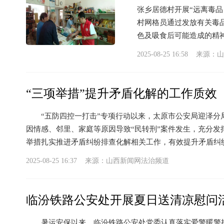
张乡居德村开展“远离毒品
村网格员通过发放有关毒
色及吸食后可能造成的精神.
2025-08-25 16:58 来源：
山
“三项举措”提升矛盾化解的工作质效
“五防四控一打击”专项行动以来，太原市公安局迎泽分
因情感、邻里、家庭等原因导致“民转刑”案件发生，充分发
举措扎实推进矛盾纠纷排查化解相关工作，有效提升矛盾纠纷化
2025-08-25 16:37 来源：
山西新闻网法治频道
临汾铁路公安处开展夏日送清凉慰问
暑运安保以来，临汾铁路公安处党委认真落实爱警暖警措