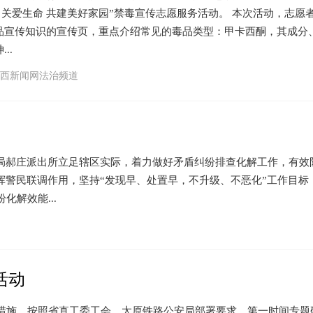
 关爱生命 共建美好家园”禁毒宣传志愿服务活动。 本次活动，志愿
品宣传知识的宣传页，重点介绍常见的毒品类型：甲卡西酮，其成分
..
西新闻网法治频道
局郝庄派出所立足辖区实际，着力做好矛盾纠纷排查化解工作，有效
挥警民联调作用，坚持“发现早、处置早，不升级、不恶化”工作目标
解效能...
活动
施，按照省直工委工会、太原铁路公安局部署要求，第一时间专题