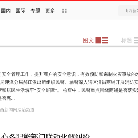
国内
国际
专题
更多
图文
标题
全管理工作，提升商户的安全意识，有效预防和遏制火灾事故的
公安局迎泽分局郝庄派出所组织民警、辅警深入辖区沿街商铺开展消防
和居民生活筑牢“安全屏障”。 检查中，民警重点围绕商铺是否落实
完...
西新闻网法治频道
治中心各职能部门联动化解纠纷