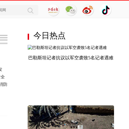
今日热点
巴勒斯坦记者抗议以军空袭致5名记者遇难
发
安全
消防