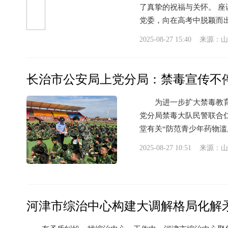
了真挚的祝福与关怀。 
党委，向在高考中脱颖而出、
2025-08-27 15:40 来源：
山
长治市公安局上党分局：禁毒宣传不
为进一步扩大禁毒教育覆
党分局禁毒大队民警联合仁
堂有关“防范青少年药物滥
2025-08-27 10:51 来源：
山
河津市综治中心构建大调解格局化解