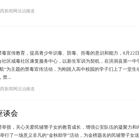
西新闻网法治频道
宣传教育，提高青少年识毒、防毒、拒毒的意识和能力，8月22
合社区戒毒社区康复服务中心，以新生军训为契机，在洪洞县第一中
护航“为主题的禁毒宣传活动，为刚踏入高中校园的学子们上了一堂生
禁...
西新闻网法治频道
座谈会
措，关心关爱民辅警子女的教育成长，增强公安队伍的凝聚力和
局举行了一场意义非凡的“金秋助学”活动，为金榜题名的民辅警子女