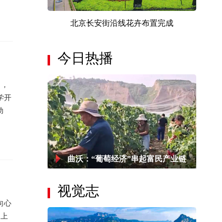
北京长安街沿线花卉布置完成
今日热播
日，
学开
动
曲沃：“葡萄经济”串起富民产业链
视觉志
向心
送上