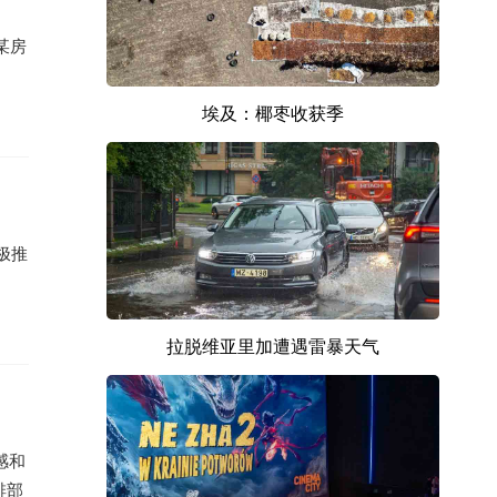
某房
埃及：椰枣收获季
极推
拉脱维亚里加遭遇雷暴天气
感和
排部