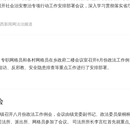
局召开社会治安整治专项行动工作安排部署会议，深入学习贯彻落实省
西新闻网法治频道
专职网格员和各村网格员在乡政府二楼会议室召开8月份政法工作例
信访、反邪教、安全隐患排查等重点工作进行了安排部署。
会
镇召开八月份政法工作例会，会议由镇党委副书记、政法委员柴桐
司法所、派出所、网格员参加了会议。 司法所所长李言红首先就重点
。