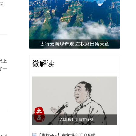
局
太行云海现奇观 左权麻田绘天章
局上
微解读
了一
【AI海报】文博有好戏