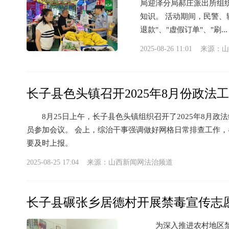
局迎泽分局郝庄派出所组
知识。 活动期间，民警
退款"、"虚假订单"、"刷...
2025-08-26 11:01 来源：
山
长子县色头镇召开2025年8月份政法
8月25日上午，长子县色头镇组织召开了2025年8月政
员参加会议。 会上，综治干事强调做好网格日常排查工作
要及时上报。
2025-08-25 17:04 来源：
山西新闻网法治频道
长子县碾张乡居德村开展禁毒宣传志
为深入推进农村地区禁毒