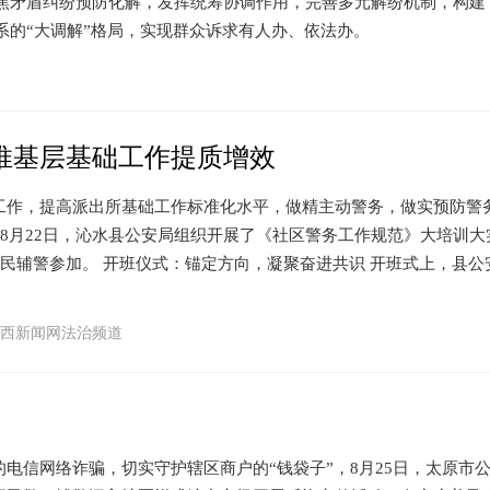
矛盾纠纷预防化解，发挥统筹协调作用，完善多元解纷机制，构建
系的“大调解”格局，实现群众诉求有人办、依法办。
推基层基础工作提质增效
，提高派出所基础工作标准化水平，做精主动警务，做实预防警
至8月22日，沁水县公安局组织开展了《社区警务工作规范》大培训大
名民辅警参加。 开班仪式：锚定方向，凝聚奋进共识 开班式上，县公
西新闻网法治频道
信网络诈骗，切实守护辖区商户的“钱袋子”，8月25日，太原市